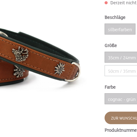
Derzeit nicht
Beschläge
silberfarben
Größe
35cm / 24mm
50cm / 35mm
Farbe
cognac - grün
ZUR WUNSCHL
Produktnumme