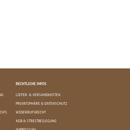
RECHTLICHE INFOS
NG
LIEFER- & VERSANDKOSTEN
PRIVATSPHÄRE & DATENSCHUTZ
CHT)
WIDERRUFSRECHT
T
AGB & STREITBEILEGUNG
IMPRESSUM