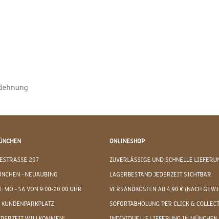
sdehnung
ÜNCHEN
ONLINESHOP
ESTRASSE 297
ZUVERLÄSSIGE UND SCHNELLE LIEFERU
ÜNCHEN - NEUAUBING
LAGERBESTAND JEDERZEIT SICHTBAR
: MO - SA VON 9:00-20:00 UHR
VERSANDKOSTEN AB 4,90 € (NACH GEWI
 KUNDENPARKPLATZ
SOFORTABHOLUNG PER CLICK & COLLEC
EDERZEIT WILLKOMMEN!
INDIVIDUELLE LIEFERUNG IN MÜNCHEN