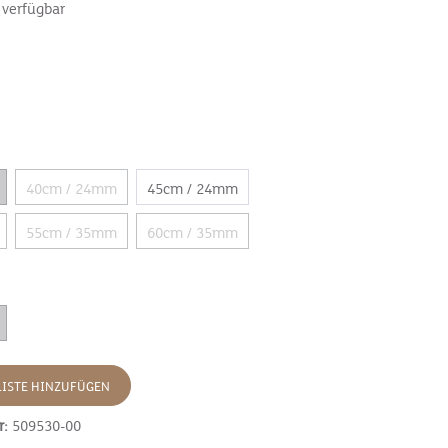
 verfügbar
40cm / 24mm
45cm / 24mm
55cm / 35mm
60cm / 35mm
ISTE HINZUFÜGEN
r:
509530-00