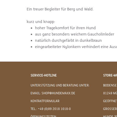
Ein treuer Begleiter für Berg und Wald.
kurz und knapp:
hoher Tragekomfort für ihren Hund
aus ganz besonders weichem Gaucholinleder
natürlich durchgefärbt in dunkelbraun
eingearbeiteter Nylonkern verhindert eine Au
SERVICE-HOTLINE
STORE-M
UNTERSTÜTZUNG UND BERATUNG UNTER:
BODENSE
EMAIL: SHOP@HUNDEMAXX.DE
81249 M
KONTAKTFORMULAR
GEÖFFNET
TEL.: +49 (0)89 2018 1018-0
GROSSER
ÖFFNUNGSZEITEN
HUNDE J