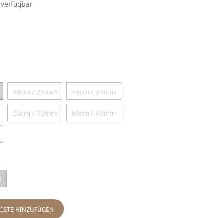
 verfügbar
40cm / 24mm
45cm / 24mm
55cm / 35mm
60cm / 45mm
l
ISTE HINZUFÜGEN