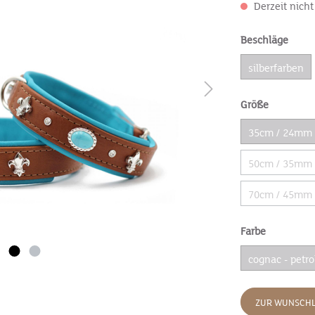
Derzeit nicht
Beschläge
silberfarben
Größe
35cm / 24mm
50cm / 35mm
70cm / 45mm
Farbe
cognac - petro
ZUR WUNSCHL