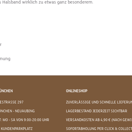
s Halsband wirklich zu etwas ganz besonderem.
r
hnung
ÜNCHEN
ONLINESHOP
ESTRASSE 297
ZUVERLÄSSIGE UND SCHNELLE LIEFERU
ÜNCHEN - NEUAUBING
LAGERBESTAND JEDERZEIT SICHTBAR
: MO - SA VON 9:00-20:00 UHR
VERSANDKOSTEN AB 4,90 € (NACH GEWI
 KUNDENPARKPLATZ
SOFORTABHOLUNG PER CLICK & COLLEC