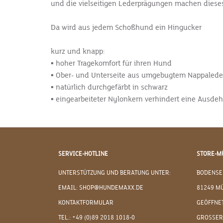
und die vielseitigen Lederprägungen machen diese
Da wird aus jedem Schoßhund ein Hingucker
kurz und knapp:
▪ hoher Tragekomfort für ihren Hund
▪ Ober- und Unterseite aus umgebugtem Nappalede
▪ natürlich durchgefärbt in schwarz
▪ eingearbeiteter Nylonkern verhindert eine Ausde
SERVICE-HOTLINE
STORE-M
UNTERSTÜTZUNG UND BERATUNG UNTER:
BODENSE
EMAIL: SHOP@HUNDEMAXX.DE
81249 M
KONTAKTFORMULAR
GEÖFFNET
TEL.: +49 (0)89 2018 1018-0
GROSSER