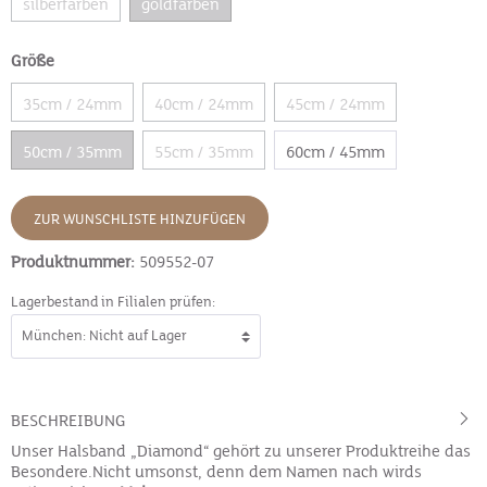
silberfarben
goldfarben
Größe
35cm / 24mm
40cm / 24mm
45cm / 24mm
50cm / 35mm
55cm / 35mm
60cm / 45mm
ZUR WUNSCHLISTE HINZUFÜGEN
Produktnummer:
509552-07
Lagerbestand in Filialen prüfen:
BESCHREIBUNG
Unser Halsband „Diamond“ gehört zu unserer Produktreihe das
Besondere.Nicht umsonst, denn dem Namen nach wirds