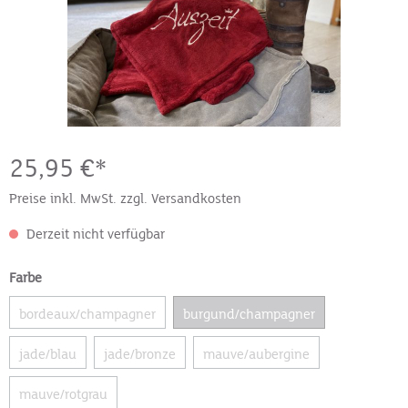
25,95 €*
Preise inkl. MwSt. zzgl. Versandkosten
Derzeit nicht verfügbar
Farbe
bordeaux/champagner
burgund/champagner
jade/blau
jade/bronze
mauve/aubergine
mauve/rotgrau