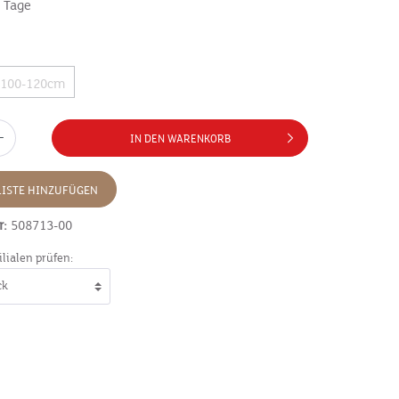
7 Tage
100-120cm
IN DEN WARENKORB
ISTE HINZUFÜGEN
r:
508713-00
ilialen prüfen: