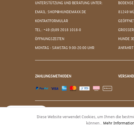
UNTERSTÜTZUNG UND BERATUNG UNTER:
BODENSE
EMAIL: SHOP@HUNDEMAXX.DE
81249 M
KONTAKTFORMULAR
GEÖFFNET
TEL.: +49 (0)89 2018 1018-0
GROSSER
ÖFFNUNGSZEITEN
HUNDE J
MONTAG - SAMSTAG 9:00-20:00 UHR
ANFAHRT
ZAHLUNGSMETHODEN
VERSAN
JETZT WIDERRUFEN
Diese Website verwendet Cookies, um Ihnen die bestmö
können...
Mehr Informatio
* Alle Preise inkl. g