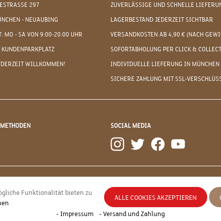
ESTRASSE 297
ZUVERLÄSSIGE UND SCHNELLE LIEFERU
ÜNCHEN - NEUAUBING
LAGERBESTAND JEDERZEIT SICHTBAR
: MO - SA VON 9:00-20:00 UHR
VERSANDKOSTEN AB 4,90 € (NACH GEWI
 KUNDENPARKPLATZ
SOFORTABHOLUNG PER CLICK & COLLEC
EDERZEIT WILLKOMMEN!
INDIVIDUELLE LIEFERUNG IN MÜNCHEN
SICHERE ZAHLUNG MIT SSL-VERSCHLÜS
DMETHODEN
SOCIAL MEDIA
gliche Funktionalität bieten zu
ALLE COOKIES AKZEPTIEREN
nen
.
esetzl. Mehrwertsteuer zzgl.
Versandkosten
und ggf. Nachnahmegebühren, wenn nicht
- Impressum
- Versand und Zahlung