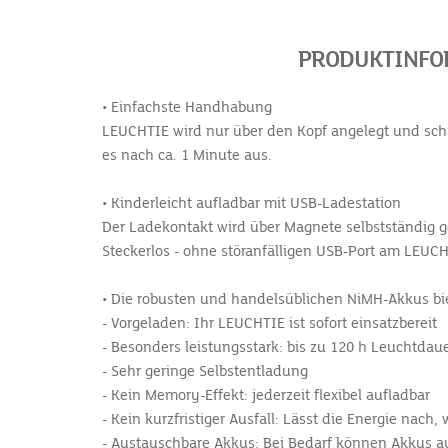
PRODUKTINFOR
• Einfachste Handhabung
LEUCHTIE wird nur über den Kopf angelegt und schalt
es nach ca. 1 Minute aus.
• Kinderleicht aufladbar mit USB-Ladestation
Der Ladekontakt wird über Magnete selbstständig g
Steckerlos - ohne störanfälligen USB-Port am LEUC
• Die robusten und handelsüblichen NiMH-Akkus biet
- Vorgeladen: Ihr LEUCHTIE ist sofort einsatzbereit
- Besonders leistungsstark: bis zu 120 h Leuchtdau
- Sehr geringe Selbstentladung
- Kein Memory-Effekt: jederzeit flexibel aufladbar
- Kein kurzfristiger Ausfall: Lässt die Energie nac
- Austauschbare Akkus: Bei Bedarf können Akkus au