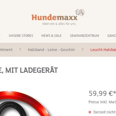
T
UNSERE STORES
NEWS & SALE
SEMINARZENTRUM
GANZ
rtiment
Halsband - Leine - Geschirr
Leucht-Halsbä
E, MIT LADEGERÄT
59,99 €
Preise inkl. Mw
Derzeit nicht