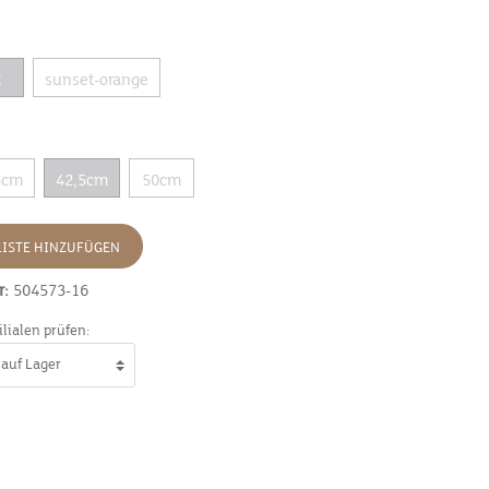
t
sunset-orange
5cm
42,5cm
50cm
ISTE HINZUFÜGEN
r:
504573-16
ilialen prüfen: