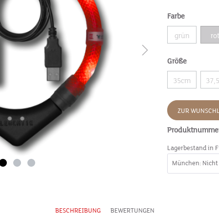
Farbe
grün
ro
Größe
35cm
37,
ZUR WUNSCHL
Produktnumme
Lagerbestand in F
BESCHREIBUNG
BEWERTUNGEN