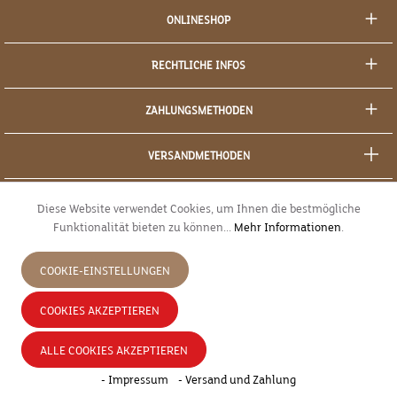
ONLINESHOP
RECHTLICHE INFOS
ZAHLUNGSMETHODEN
VERSANDMETHODEN
SOCIAL MEDIA
Diese Website verwendet Cookies, um Ihnen die bestmögliche
Funktionalität bieten zu können...
Mehr Informationen
.
SICHERES EINKAUFEN
COOKIE-EINSTELLUNGEN
JETZT WIDERRUFEN
COOKIES AKZEPTIEREN
* Alle Preise inkl. gesetzl. Mehrwertsteuer zzgl.
Versandkosten
und ggf.
ALLE COOKIES AKZEPTIEREN
Nachnahmegebühren, wenn nicht anders angegeben.
- Impressum
- Versand und Zahlung