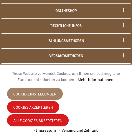
ONLINESHOP
RECHTLICHE INFOS
ZAHLUNGSMETHODEN
VERSANDMETHODEN
SOCIAL MEDIA
Diese Website verwendet Cookies, um Ihnen die bestmögliche
Funktionalität bieten zu können...
Mehr Informationen
.
SICHERES EINKAUFEN
COOKIE-EINSTELLUNGEN
JETZT WIDERRUFEN
COOKIES AKZEPTIEREN
* Alle Preise inkl. gesetzl. Mehrwertsteuer zzgl.
Versandkosten
und ggf.
ALLE COOKIES AKZEPTIEREN
Nachnahmegebühren, wenn nicht anders angegeben.
- Impressum
- Versand und Zahlung