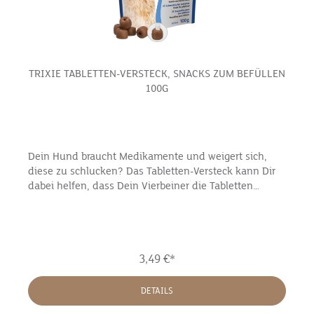
TRIXIE TABLETTEN-VERSTECK, SNACKS ZUM BEFÜLLEN
100G
Dein Hund braucht Medikamente und weigert sich,
diese zu schlucken? Das Tabletten-Versteck kann Dir
dabei helfen, dass Dein Vierbeiner die Tabletten
problemlos und richtig dosiert einnimmt.Das mit
Tierärzten entwickelte Leckerli für Hunde hat eine
kleine Öffnung, in die die Tablette mühelos
hineingedrückt werden kann. Da der Snack weich wie
3,49 €*
Knetmasse ist, lässt sich die Öffnung leicht schließen
und die Tablette ist nicht mehr sichtbar. Das Leckerli
lässt sich problemlos teilen und neu "kneten", so ist es
DETAILS
perfekt für alle Hunde- und Tablettengrößen geeignt.