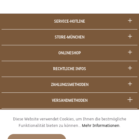
Dein Hund bekommt sein schmackhaftes Leckerli und
ganz nebenbei hat er die Tablette problemlos
hinuntergeschluckt.Zusammensetzung:Fleisch und
tierische Nebenerzeugnisse, Getreide, Tapiokastärke,
SERVICE-HOTLINE
pflanzliche Eiweißextrakte, pflanzliche
Nebenerzeugnisse, Maltodextrin, Trehalose,
STORE-MÜNCHEN
Rosmarin Ernährungsphysiologische Zusatzstoffe:Vit. E
2000mg
ONLINESHOP
RECHTLICHE INFOS
ZAHLUNGSMETHODEN
VERSANDMETHODEN
SOCIAL MEDIA
Diese Website verwendet Cookies, um Ihnen die bestmögliche
Funktionalität bieten zu können...
Mehr Informationen
.
SICHERES EINKAUFEN