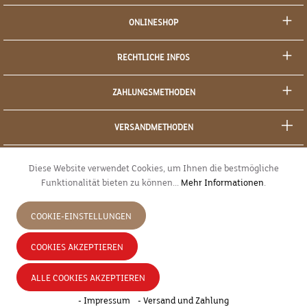
ONLINESHOP
RECHTLICHE INFOS
ZAHLUNGSMETHODEN
VERSANDMETHODEN
SOCIAL MEDIA
Diese Website verwendet Cookies, um Ihnen die bestmögliche
Funktionalität bieten zu können...
Mehr Informationen
.
SICHERES EINKAUFEN
COOKIE-EINSTELLUNGEN
JETZT WIDERRUFEN
COOKIES AKZEPTIEREN
* Alle Preise inkl. gesetzl. Mehrwertsteuer zzgl.
Versandkosten
und ggf.
ALLE COOKIES AKZEPTIEREN
Nachnahmegebühren, wenn nicht anders angegeben.
- Impressum
- Versand und Zahlung