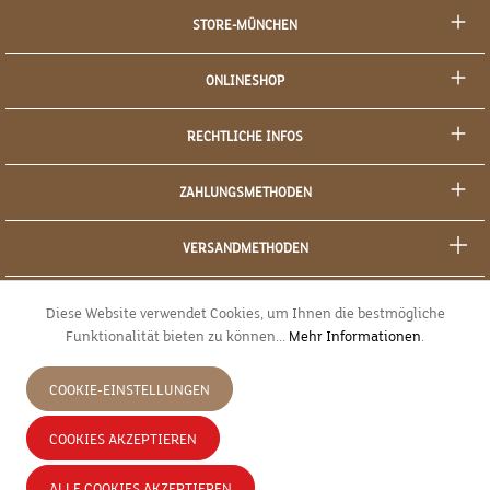
STORE-MÜNCHEN
ONLINESHOP
RECHTLICHE INFOS
ZAHLUNGSMETHODEN
VERSANDMETHODEN
SOCIAL MEDIA
Diese Website verwendet Cookies, um Ihnen die bestmögliche
Funktionalität bieten zu können...
Mehr Informationen
.
SICHERES EINKAUFEN
COOKIE-EINSTELLUNGEN
JETZT WIDERRUFEN
COOKIES AKZEPTIEREN
* Alle Preise inkl. gesetzl. Mehrwertsteuer zzgl.
Versandkosten
und ggf.
ALLE COOKIES AKZEPTIEREN