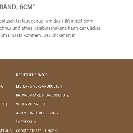
BAND, 6CM"
räusch ist laut genug, um das Hilfsmittel beim
schnur und eines Karabinerhakens kann der Clicker
 zum Einsatz kommen. Der Clicker ist in
RECHTLICHE INFOS
NG
LIEFER- & VERSANDKOSTEN
PRIVATSPHÄRE & DATENSCHUTZ
CHT)
WIDERRUFSRECHT
T
AGB & STREITBEILEGUNG
IMPRESSUM
SELUNG
COOKIE-EINSTELLUNGEN