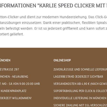
FORMATIONEN "KARLIE SPEED CLICKER MIT 
utton-Clicker und dient zur modernen Hundeerziehung. Das Click-Ge
tanzübungen einzusetzen. Dank einer praktischen, flexiblen Spiral
n befestigt werden. Er ist so jederzeit griffbereit und kann sofort
tiert geliefert.
ÜNCHEN
ONLINESHOP
ESTRASSE 297
ZUVERLÄSSIGE UND SCHNELLE LIEFERU
ÜNCHEN - NEUAUBING
LAGERBESTAND JEDERZEIT SICHTBAR
: MO - SA VON 9:00-20:00 UHR
VERSANDKOSTEN AB 4,90 € (NACH GEWI
 KUNDENPARKPLATZ
SOFORTABHOLUNG PER CLICK & COLLEC
EDERZEIT WILLKOMMEN!
INDIVIDUELLE LIEFERUNG IN MÜNCHEN
SICHERE ZAHLUNG MIT SSL-VERSCHLÜS