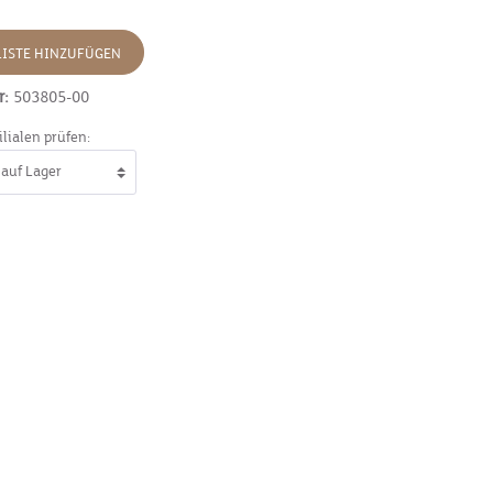
ISTE HINZUFÜGEN
r:
503805-00
ilialen prüfen: