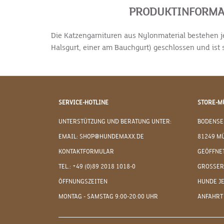
PRODUKTINFORMATI
Die Katzengarnituren aus Nylonmaterial bestehen j
Halsgurt, einer am Bauchgurt) geschlossen und ist s
SERVICE-HOTLINE
STORE-M
UNTERSTÜTZUNG UND BERATUNG UNTER:
BODENSE
EMAIL: SHOP@HUNDEMAXX.DE
81249 M
KONTAKTFORMULAR
GEÖFFNET
TEL.: +49 (0)89 2018 1018-0
GROSSER
ÖFFNUNGSZEITEN
HUNDE J
MONTAG - SAMSTAG 9:00-20:00 UHR
ANFAHRT