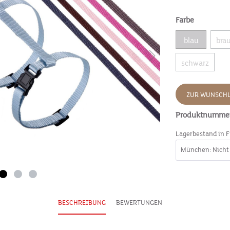
Farbe
blau
bra
schwarz
ZUR WUNSCHL
Produktnumme
Lagerbestand in F
BESCHREIBUNG
BEWERTUNGEN