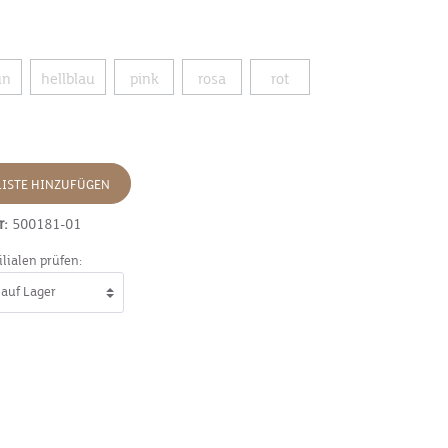
un
hellblau
pink
rosa
rot
ISTE HINZUFÜGEN
r:
500181-01
ilialen prüfen: