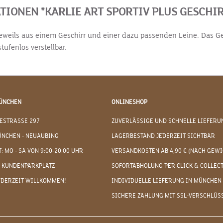
ONEN "KARLIE ART SPORTIV PLUS GESCHIR
eweils aus einem Geschirr und einer dazu passenden Leine. Das Ges
tufenlos verstellbar.
ÜNCHEN
ONLINESHOP
ESTRASSE 297
ZUVERLÄSSIGE UND SCHNELLE LIEFERU
ÜNCHEN - NEUAUBING
LAGERBESTAND JEDERZEIT SICHTBAR
: MO - SA VON 9:00-20:00 UHR
VERSANDKOSTEN AB 4,90 € (NACH GEWI
 KUNDENPARKPLATZ
SOFORTABHOLUNG PER CLICK & COLLEC
EDERZEIT WILLKOMMEN!
INDIVIDUELLE LIEFERUNG IN MÜNCHEN
SICHERE ZAHLUNG MIT SSL-VERSCHLÜS