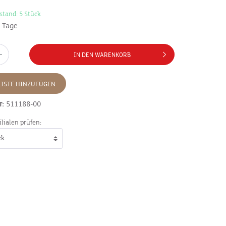
stand: 5 Stück
7 Tage
IN DEN WARENKORB
ISTE HINZUFÜGEN
r:
511188-00
ilialen prüfen: