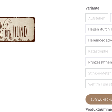
Variante
Aufstehen
Heilen durch
Hereingedacke
Katastrophe
Prinzessinne
Stink-o-Meter
Wer im Film st
ZUR WUNSCHL
Produktnumme