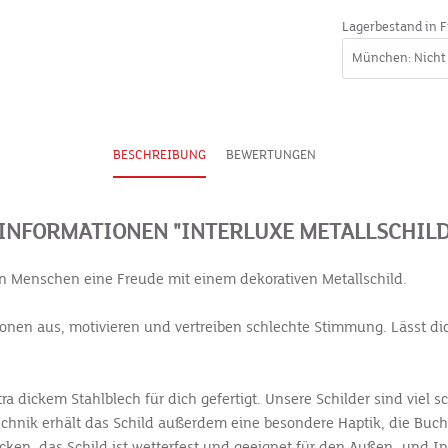
Lagerbestand in F
BESCHREIBUNG
BEWERTUNGEN
INFORMATIONEN "INTERLUXE METALLSCHILD
 Menschen eine Freude mit einem dekorativen Metallschild.
nen aus, motivieren und vertreiben schlechte Stimmung. Lässt dich
ra dickem Stahlblech für dich gefertigt. Unsere Schilder sind viel 
stechnik erhält das Schild außerdem eine besondere Haptik, die B
cken, das Schild ist wetterfest und geeignet für den Außen- und I