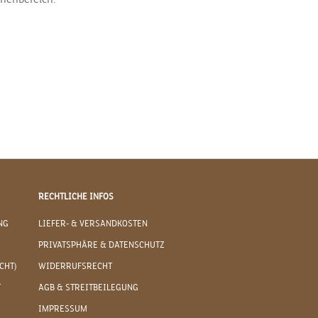
RECHTLICHE INFOS
NG
LIEFER- & VERSANDKOSTEN
PRIVATSPHÄRE & DATENSCHUTZ
CHT)
WIDERRUFSRECHT
T
AGB & STREITBEILEGUNG
IMPRESSUM