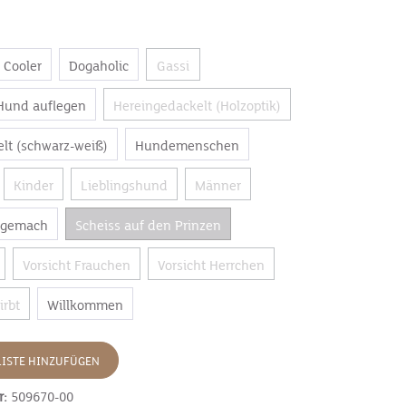
Cooler
Dogaholic
Gassi
 Hund auflegen
Hereingedackelt (Holzoptik)
lt (schwarz-weiß)
Hundemenschen
Kinder
Lieblingshund
Männer
ngemach
Scheiss auf den Prinzen
Vorsicht Frauchen
Vorsicht Herrchen
irbt
Willkommen
ISTE HINZUFÜGEN
r:
509670-00