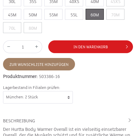
30L
35S
35M
40XS
40M
45XS
45M
50M
55M
55L
60M
70M
70L
80M
IN DEN WARENKORB
ZUR WUNSCHLISTE HINZUFÜGEN
Produktnummer:
503386-16
Lagerbestand in Filialen prüfen:
BESCHREIBUNG
Der Hurtta Body Warmer Overall ist ein vielseitig einsetzbarer
Overall, der die Muskeln schützt und für zusätzliche Wärme un…