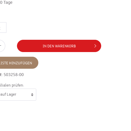
10 Tage
t
IN DEN WARENKORB
ISTE HINZUFÜGEN
r:
503258-00
ilialen prüfen: