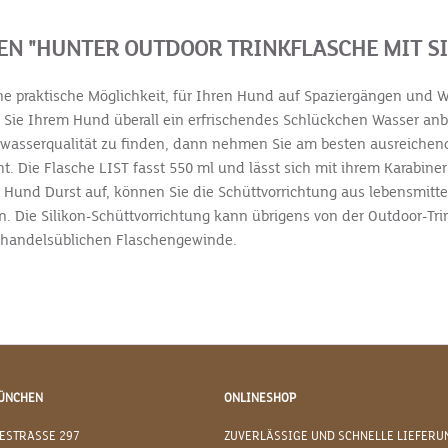
 "HUNTER OUTDOOR TRINKFLASCHE MIT SI
 eine praktische Möglichkeit, für Ihren Hund auf Spaziergängen 
 Sie Ihrem Hund überall ein erfrischendes Schlückchen Wasser anbi
nkwasserqualität zu finden, dann nehmen Sie am besten ausreichend
ht. Die Flasche LIST fasst 550 ml und lässt sich mit ihrem Karabin
Hund Durst auf, können Sie die Schüttvorrichtung aus lebensmitte
n. Die Silikon-Schüttvorrichtung kann übrigens von der Outdoor-
er handelsüblichen Flaschengewinde.
ÜNCHEN
ONLINESHOP
ESTRASSE 297
ZUVERLÄSSIGE UND SCHNELLE LIEFERU