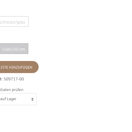
schwarz/grau
140x120 cm
ISTE HINZUFÜGEN
r:
509717-00
ilialen prüfen: