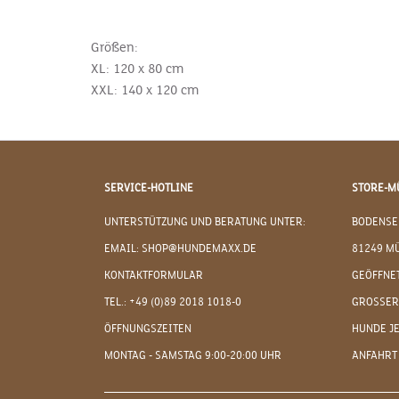
Größen:
XL: 120 x 80 cm
XXL: 140 x 120 cm
SERVICE-HOTLINE
STORE-M
UNTERSTÜTZUNG UND BERATUNG UNTER:
BODENSE
EMAIL: SHOP@HUNDEMAXX.DE
81249 M
KONTAKTFORMULAR
GEÖFFNET
TEL.: +49 (0)89 2018 1018-0
GROSSER
ÖFFNUNGSZEITEN
HUNDE J
MONTAG - SAMSTAG 9:00-20:00 UHR
ANFAHRT