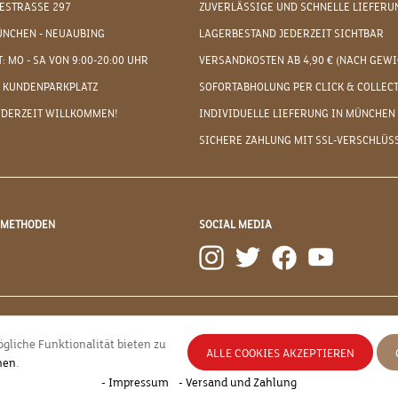
ESTRASSE 297
ZUVERLÄSSIGE UND SCHNELLE LIEFERU
ÜNCHEN - NEUAUBING
LAGERBESTAND JEDERZEIT SICHTBAR
: MO - SA VON 9:00-20:00 UHR
VERSANDKOSTEN AB 4,90 € (NACH GEWI
 KUNDENPARKPLATZ
SOFORTABHOLUNG PER CLICK & COLLEC
EDERZEIT WILLKOMMEN!
INDIVIDUELLE LIEFERUNG IN MÜNCHEN
SICHERE ZAHLUNG MIT SSL-VERSCHLÜS
DMETHODEN
SOCIAL MEDIA
gliche Funktionalität bieten zu
ALLE COOKIES AKZEPTIEREN
nen
.
esetzl. Mehrwertsteuer zzgl.
Versandkosten
und ggf. Nachnahmegebühren, wenn nicht
- Impressum
- Versand und Zahlung