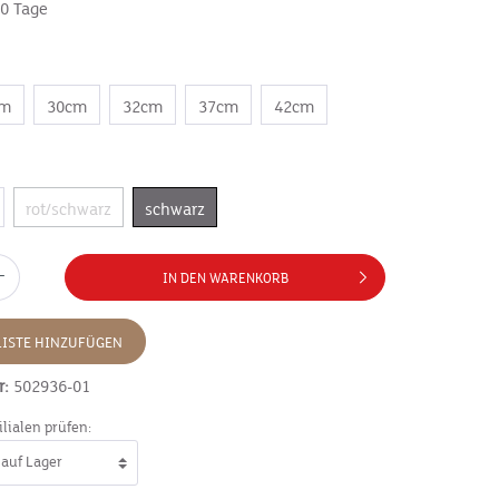
10 Tage
cm
30cm
32cm
37cm
42cm
rot/schwarz
schwarz
IN DEN WARENKORB
ISTE HINZUFÜGEN
r:
502936-01
ilialen prüfen: