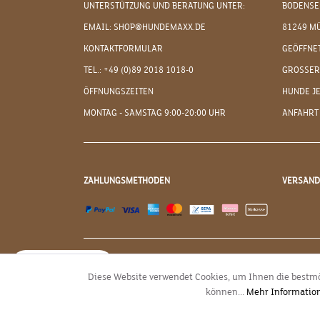
UNTERSTÜTZUNG UND BERATUNG UNTER:
BODENSE
EMAIL: SHOP@HUNDEMAXX.DE
81249 M
KONTAKTFORMULAR
GEÖFFNET
TEL.: +49 (0)89 2018 1018-0
GROSSER
ÖFFNUNGSZEITEN
HUNDE J
MONTAG - SAMSTAG 9:00-20:00 UHR
ANFAHRT
ZAHLUNGSMETHODEN
VERSAN
JETZT WIDERRUFEN
Diese Website verwendet Cookies, um Ihnen die bestmö
können...
Mehr Informatio
* Alle Preise inkl. g