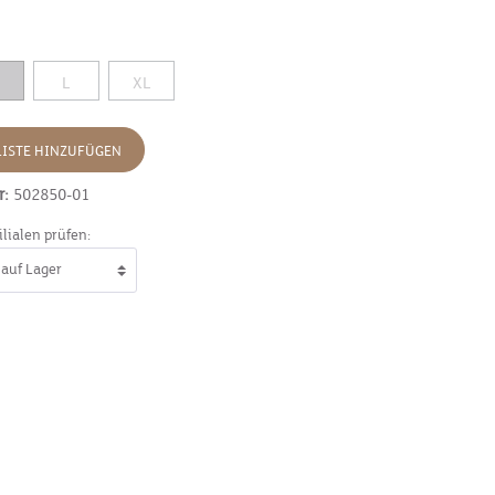
L
XL
ISTE HINZUFÜGEN
r:
502850-01
ilialen prüfen: