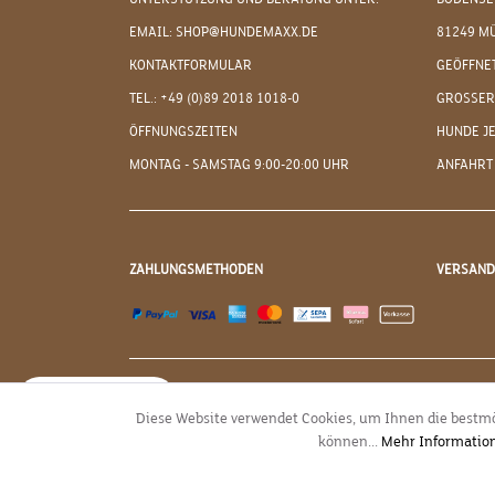
EMAIL: SHOP@HUNDEMAXX.DE
81249 M
KONTAKTFORMULAR
GEÖFFNET
TEL.: +49 (0)89 2018 1018-0
GROSSER
ÖFFNUNGSZEITEN
HUNDE J
MONTAG - SAMSTAG 9:00-20:00 UHR
ANFAHRT
ZAHLUNGSMETHODEN
VERSAN
JETZT WIDERRUFEN
Diese Website verwendet Cookies, um Ihnen die bestmö
können...
Mehr Informatio
* Alle Preise inkl. g