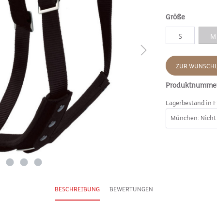
Größe
S
M
ZUR WUNSCHL
Produktnumme
Lagerbestand in F
BESCHREIBUNG
BEWERTUNGEN