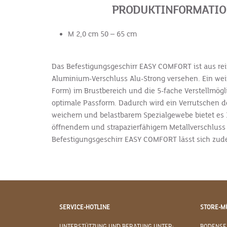
PRODUKTINFORMATION
M 2,0 cm 50 – 65 cm
Das Befestigungsgeschirr EASY COMFORT ist aus re
Aluminium-Verschluss Alu-Strong versehen. Ein wei
Form) im Brustbereich und die 5-fache Verstellmög
optimale Passform. Dadurch wird ein Verrutschen 
weichem und belastbarem Spezialgewebe bietet es I
öffnendem und strapazierfähigem Metallverschluss 
Befestigungsgeschirr EASY COMFORT lässt sich zude
SERVICE-HOTLINE
STORE-M
UNTERSTÜTZUNG UND BERATUNG UNTER:
BODENSE