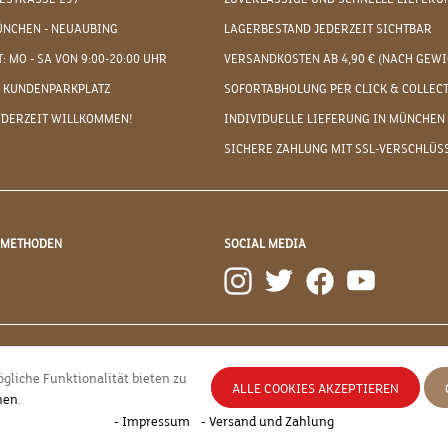
ÜNCHEN - NEUAUBING
LAGERBESTAND JEDERZEIT SICHTBAR
: MO - SA VON 9:00-20:00 UHR
VERSANDKOSTEN AB 4,90 € (NACH GEWI
 KUNDENPARKPLATZ
SOFORTABHOLUNG PER CLICK & COLLEC
EDERZEIT WILLKOMMEN!
INDIVIDUELLE LIEFERUNG IN MÜNCHEN
SICHERE ZAHLUNG MIT SSL-VERSCHLÜS
DMETHODEN
SOCIAL MEDIA
gliche Funktionalität bieten zu
ALLE COOKIES AKZEPTIEREN
nen
.
esetzl. Mehrwertsteuer zzgl.
Versandkosten
und ggf. Nachnahmegebühren, wenn nicht
- Impressum
- Versand und Zahlung