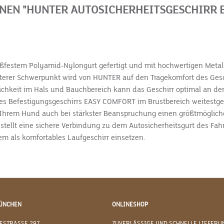
EN "HUNTER AUTOSICHERHEITSGESCHIRR E
ißfestem Polyamid-Nylongurt gefertigt und mit hochwertigen Meta
terer Schwerpunkt wird von HUNTER auf den Tragekomfort des Gesch
lichkeit im Hals und Bauchbereich kann das Geschirr optimal an 
des Befestigungsgeschirrs EASY COMFORT im Brustbereich weitestg
hrem Hund auch bei stärkster Beanspruchung einen größtmöglichen
stellt eine sichere Verbindung zu dem Autosicherheitsgurt des Fah
m als komfortables Laufgeschirr einsetzen.
ÜNCHEN
ONLINESHOP
ESTRASSE 297
ZUVERLÄSSIGE UND SCHNELLE LIEFERU