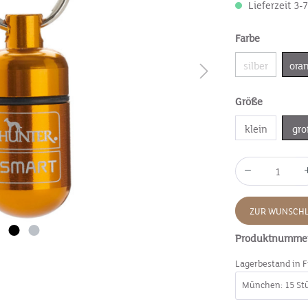
Lieferzeit 3-
Farbe
silber
ora
Größe
klein
gro
ZUR WUNSCHL
Produktnumme
Lagerbestand in F