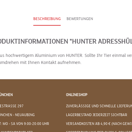
BESCHREIBUNG
BEWERTUNGEN
ODUKTINFORMATIONEN "HUNTER ADRESSHÜL
e aus hochwertigem Aluminium von HUNTER. Sollte Ihr Tier einmal v
dumdrehen mit Ihnen Kontakt aufnehmen.
ÜNCHEN
ONLINESHOP
ESTRASSE 297
ZUVERLÄSSIGE UND SCHNELLE LIEFERU
ÜNCHEN - NEUAUBING
LAGERBESTAND JEDERZEIT SICHTBAR
: MO - SA VON 9:00-20:00 UHR
VERSANDKOSTEN AB 4,90 € (NACH GEWI