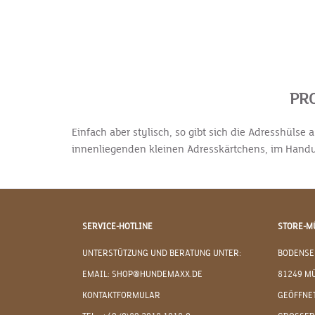
PR
Einfach aber stylisch, so gibt sich die Adresshüls
innenliegenden kleinen Adresskärtchens, im Han
SERVICE-HOTLINE
STORE-M
UNTERSTÜTZUNG UND BERATUNG UNTER:
BODENSE
EMAIL: SHOP@HUNDEMAXX.DE
81249 M
KONTAKTFORMULAR
GEÖFFNET