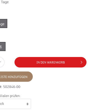
7 Tage
nge
ß
IN DEN WARENKORB
ISTE HINZUFÜGEN
r:
502846-00
ilialen prüfen: