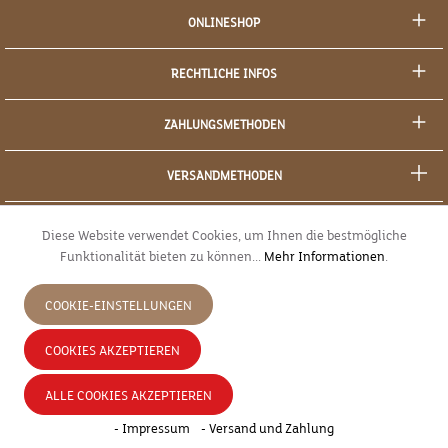
ONLINESHOP
RECHTLICHE INFOS
ZAHLUNGSMETHODEN
VERSANDMETHODEN
SOCIAL MEDIA
Diese Website verwendet Cookies, um Ihnen die bestmögliche
Funktionalität bieten zu können...
Mehr Informationen
.
SICHERES EINKAUFEN
COOKIE-EINSTELLUNGEN
JETZT WIDERRUFEN
COOKIES AKZEPTIEREN
* Alle Preise inkl. gesetzl. Mehrwertsteuer zzgl.
Versandkosten
und ggf.
ALLE COOKIES AKZEPTIEREN
Nachnahmegebühren, wenn nicht anders angegeben.
- Impressum
- Versand und Zahlung