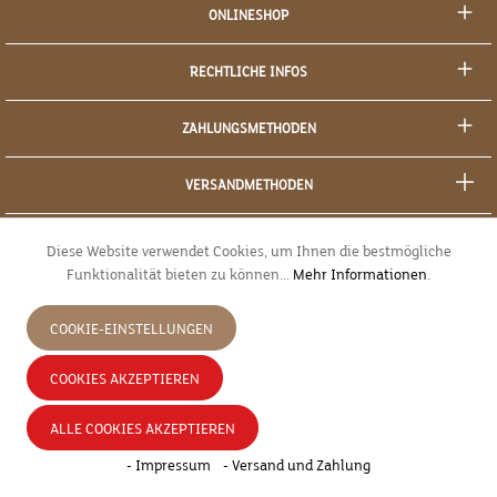
ONLINESHOP
RECHTLICHE INFOS
ZAHLUNGSMETHODEN
VERSANDMETHODEN
SOCIAL MEDIA
Diese Website verwendet Cookies, um Ihnen die bestmögliche
Funktionalität bieten zu können...
Mehr Informationen
.
SICHERES EINKAUFEN
COOKIE-EINSTELLUNGEN
JETZT WIDERRUFEN
COOKIES AKZEPTIEREN
* Alle Preise inkl. gesetzl. Mehrwertsteuer zzgl.
Versandkosten
und ggf.
ALLE COOKIES AKZEPTIEREN
Nachnahmegebühren, wenn nicht anders angegeben.
- Impressum
- Versand und Zahlung