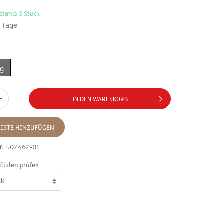
stand: 3 Stück
7 Tage
0g
IN DEN WARENKORB
ISTE HINZUFÜGEN
r:
502462-01
ilialen prüfen: