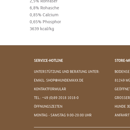
2,5% Rohfaser
6,8% Rohasche
0,85% Calcium
0,65% Phosphor
3639 kcal/kg
SERVICE-HOTLINE
STORE-M
UNTERSTÜTZUNG UND BERATUNG UNTER:
BODENSE
EMAIL: SHOP@HUNDEMAXX.DE
81249 M
KONTAKTFORMULAR
GEÖFFNET
TEL.: +49 (0)89 2018 1018-0
GROSSER
ÖFFNUNGSZEITEN
HUNDE J
MONTAG - SAMSTAG 9:00-20:00 UHR
ANFAHRT