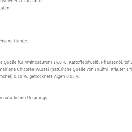
stlicher Zusatzstoffe
taten
wachsene Hunde.
 Quelle für Aminosäuren) 14,0 %; Kartoffeleiweiß; Pflanzenöl; teilw
mahlene Chicorée-Wurzel (natürliche Quelle von Inulin); Kräuter, Frü
enchel) 0,10 %; getrocknete Algen 0,05 %
kte natürlichen Ursprungs