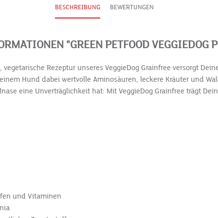
BESCHREIBUNG
BEWERTUNGEN
RMATIONEN "GREEN PETFOOD VEGGIEDOG P
eie, vegetarische Rezeptur unseres VeggieDog Grainfree versorgt De
n Deinem Hund dabei wertvolle Aminosäuren, leckere Kräuter und Wa
nase eine Unverträglichkeit hat: Mit VeggieDog Grainfree trägt Dein
offen und Vitaminen
nia