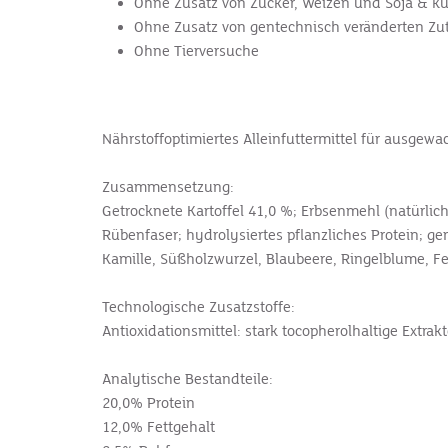
Ohne Zusatz von Zucker, Weizen und Soja & kün
Ohne Zusatz von gentechnisch veränderten Zu
Ohne Tierversuche
Nährstoffoptimiertes Alleinfutter­mittel für ausge
Zusammensetzung:
Getrocknete Kartoffel 41,0 %; Erbsenmehl (natürliche
Rübenfaser; hydrolysiertes pflanzliches Protein; ge
Kamille, Süßholzwurzel, Blaubeere, Ringelblume, F
Technologische Zusatzstoffe:
Antioxidationsmittel: stark tocopherolhaltige Extra
Analytische Bestandteile:
20,0% Protein
12,0% Fettgehalt