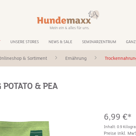
T
UNSERE STORES
NEWS & SALE
SEMINARZENTRUM
GANZ
Onlineshop & Sortiment
Ernährung
Trockennahrun
 POTATO & PEA
6,99 €*
Inhalt:
0.9 Kilog
Preise inkl. Mw