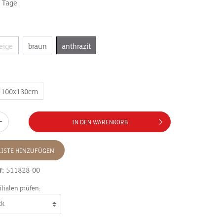
7 Tage
eige
braun
anthrazit
100x130cm
IN DEN WARENKORB
ISTE HINZUFÜGEN
r:
511828-00
ilialen prüfen: