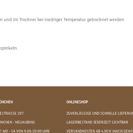
n und im Trockner bei niedriger Temperatur getrocknet werden.
sspinkeln
ÜNCHEN
ONLINESHOP
ESTRASSE 297
ZUVERLÄSSIGE UND SCHNELLE LIEFERU
ÜNCHEN - NEUAUBING
LAGERBESTAND JEDERZEIT SICHTBAR
: MO - SA VON 9:00-20:00 UHR
VERSANDKOSTEN AB 4,90 € (NACH GEWI