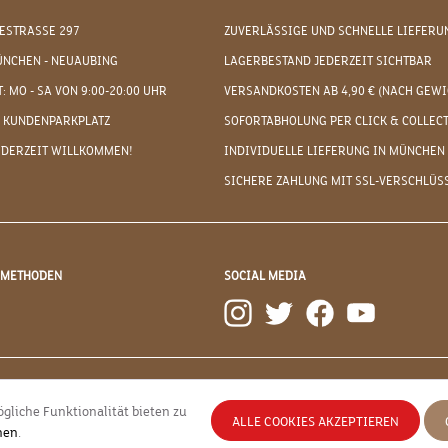
ESTRASSE 297
ZUVERLÄSSIGE UND SCHNELLE LIEFERU
ÜNCHEN - NEUAUBING
LAGERBESTAND JEDERZEIT SICHTBAR
: MO - SA VON 9:00-20:00 UHR
VERSANDKOSTEN AB 4,90 € (NACH GEWI
 KUNDENPARKPLATZ
SOFORTABHOLUNG PER CLICK & COLLEC
EDERZEIT WILLKOMMEN!
INDIVIDUELLE LIEFERUNG IN MÜNCHEN
SICHERE ZAHLUNG MIT SSL-VERSCHLÜS
DMETHODEN
SOCIAL MEDIA
gliche Funktionalität bieten zu
ALLE COOKIES AKZEPTIEREN
nen
.
esetzl. Mehrwertsteuer zzgl.
Versandkosten
und ggf. Nachnahmegebühren, wenn nicht