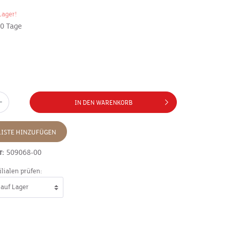
Lager!
10 Tage
IN DEN WARENKORB
ISTE HINZUFÜGEN
r:
509068-00
ilialen prüfen: