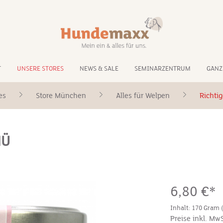
T
UNSERE STORES
NEWS & SALE
SEMINARZENTRUM
GANZ
es
Store München
Alles für Welpen
Richti
NÜ
6,80 €*
Inhalt:
170 Gram
Preise inkl. Mw