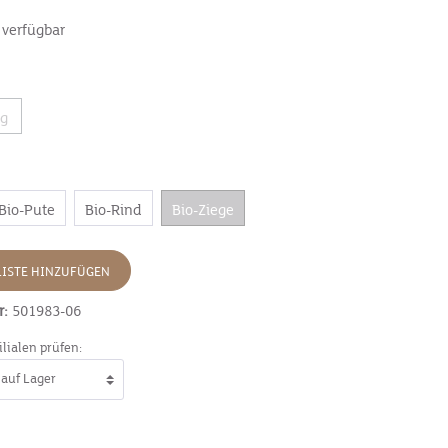
 verfügbar
0g
Bio-Pute
Bio-Rind
Bio-Ziege
ISTE HINZUFÜGEN
r:
501983-06
ilialen prüfen: