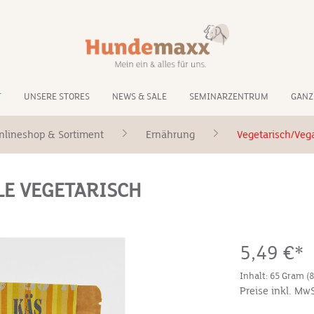
T
UNSERE STORES
NEWS & SALE
SEMINARZENTRUM
GANZ
nlineshop & Sortiment
Ernährung
Vegetarisch/Veg
E VEGETARISCH
5,49 €*
Inhalt:
65 Gram
(
Preise inkl. Mw