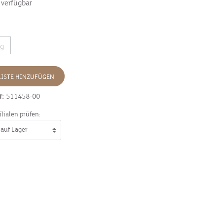
 verfügbar
0g
ISTE HINZUFÜGEN
r:
511458-00
ilialen prüfen: