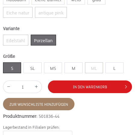
Eiche natur
antique pink
Variante
Edelstahl
Porzellan
Größe
S
SL
MS
M
ML
L
IN DEN WARENKORB
ZUR WUNSCHLISTE HINZUFÜGEN
Produktnummer:
501836-44
Lagerbestand in Filialen prüfen: