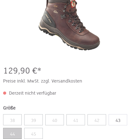
129,90 €*
Preise inkl. MwSt. zzgl. Versandkosten
Derzeit nicht verfügbar
Größe
38
39
40
41
42
43
44
45