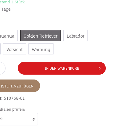
stand: 1 Stück
7 Tage
huahua
Golden Retriever
Labrador
Vorsicht
Warnung
IN DEN WARENKORB
ISTE HINZUFÜGEN
r:
510768-01
ilialen prüfen: