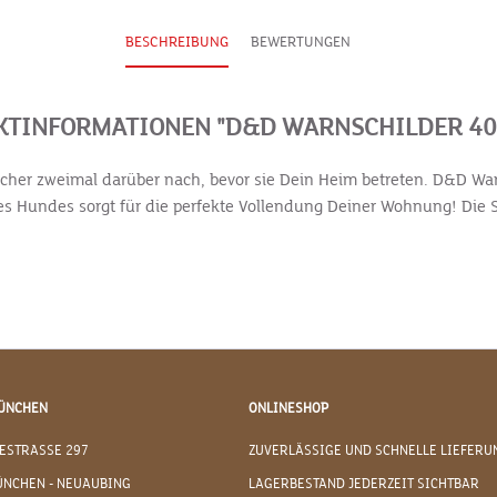
BESCHREIBUNG
BEWERTUNGEN
TINFORMATIONEN "D&D WARNSCHILDER 4
r zweimal darüber nach, bevor sie Dein Heim betreten. D&D Warni
nes Hundes sorgt für die perfekte Vollendung Deiner Wohnung! Die S
ÜNCHEN
ONLINESHOP
ESTRASSE 297
ZUVERLÄSSIGE UND SCHNELLE LIEFERU
ÜNCHEN - NEUAUBING
LAGERBESTAND JEDERZEIT SICHTBAR