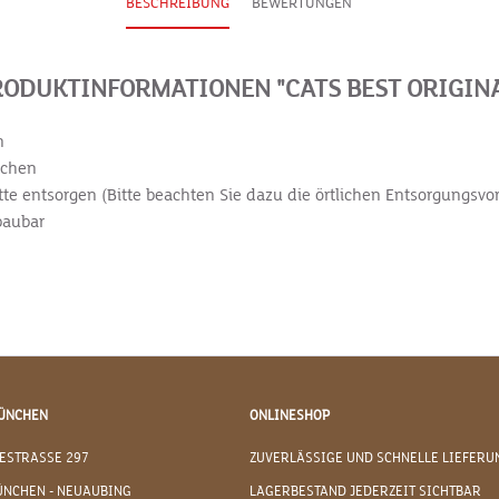
BESCHREIBUNG
BEWERTUNGEN
ODUKTINFORMATIONEN "CATS BEST ORIGIN
n
ochen
 entsorgen (Bitte beachten Sie dazu die örtlichen Entsorgungsvor
baubar
ÜNCHEN
ONLINESHOP
ESTRASSE 297
ZUVERLÄSSIGE UND SCHNELLE LIEFERU
ÜNCHEN - NEUAUBING
LAGERBESTAND JEDERZEIT SICHTBAR