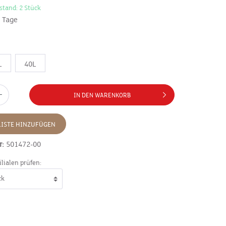
stand: 2 Stück
7 Tage
L
40L
IN DEN WARENKORB
ISTE HINZUFÜGEN
r:
501472-00
ilialen prüfen: