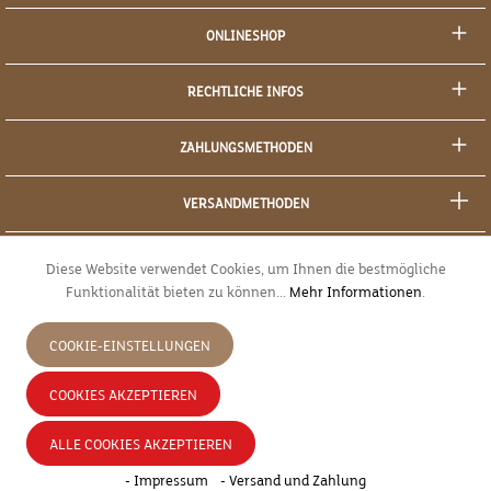
ONLINESHOP
RECHTLICHE INFOS
ZAHLUNGSMETHODEN
VERSANDMETHODEN
SOCIAL MEDIA
Diese Website verwendet Cookies, um Ihnen die bestmögliche
Funktionalität bieten zu können...
Mehr Informationen
.
SICHERES EINKAUFEN
COOKIE-EINSTELLUNGEN
JETZT WIDERRUFEN
COOKIES AKZEPTIEREN
* Alle Preise inkl. gesetzl. Mehrwertsteuer zzgl.
Versandkosten
und ggf.
ALLE COOKIES AKZEPTIEREN
Nachnahmegebühren, wenn nicht anders angegeben.
- Impressum
- Versand und Zahlung