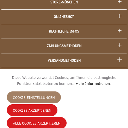
STORE-MÜNCHEN
ONLINESHOP
RECHTLICHE INFOS
ZAHLUNGSMETHODEN
VERSANDMETHODEN
SOCIAL MEDIA
Diese Website verwendet Cookies, um Ihnen die bestmögliche
Funktionalität bieten zu können...
Mehr Informationen
.
SICHERES EINKAUFEN
COOKIE-EINSTELLUNGEN
JETZT WIDERRUFEN
COOKIES AKZEPTIEREN
* Alle Preise inkl. gesetzl. Mehrwertsteuer zzgl.
Versandkosten
und ggf.
ALLE COOKIES AKZEPTIEREN