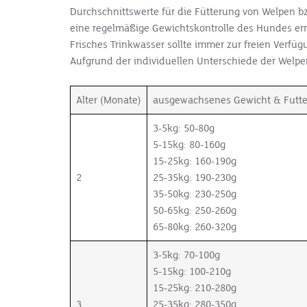
Durchschnittswerte für die Fütterung von Welpen bz
eine regelmäßige Gewichtskontrolle des Hundes erm
Frisches Trinkwasser sollte immer zur freien Verfüg
Aufgrund der individuellen Unterschiede der Welp
Alter (Monate)
ausgewachsenes Gewicht & Futte
3-5kg: 50-80g
5-15kg: 80-160g
15-25kg: 160-190g
2
25-35kg: 190-230g
35-50kg: 230-250g
50-65kg: 250-260g
65-80kg: 260-320g
3-5kg: 70-100g
5-15kg: 100-210g
15-25kg: 210-280g
3
25-35kg: 280-350g