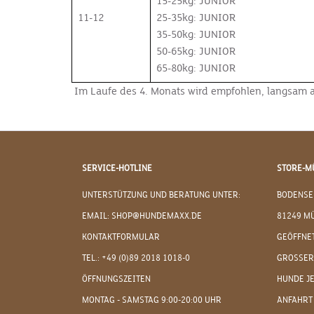
15-25kg: JUNIOR
11-12
25-35kg: JUNIOR
35-50kg: JUNIOR
50-65kg: JUNIOR
65-80kg: JUNIOR
Im Laufe des 4. Monats wird empfohlen, langsam 
SERVICE-HOTLINE
STORE-M
UNTERSTÜTZUNG UND BERATUNG UNTER:
BODENSE
EMAIL: SHOP@HUNDEMAXX.DE
81249 M
KONTAKTFORMULAR
GEÖFFNET
TEL.: +49 (0)89 2018 1018-0
GROSSER
ÖFFNUNGSZEITEN
HUNDE J
MONTAG - SAMSTAG 9:00-20:00 UHR
ANFAHRT