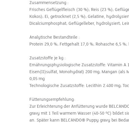
Zusammensetzung :
Frisches Geflügelfleisch (30 %); Reis (23 %); Geflü
Kokos); Ei, getrocknet (2,5 %); Gelatine, hydrolysie
Dicalciumphosphat; Geflügelleber, hydrolysiert; Lei
Analytische Bestandteile :
Protein 29,0 %; Fettgehalt 17,0 %; Rohasche 6,5 %;
Zusatzstoffe je kg :
Ernährungsphysiologische Zusatzstoffe: Vitamin A 15.
Eisen(II)sulfat, Monohydrat) 200 mg; Mangan (als Ma
0,05 mg
Technologische Zusatzstoffe: Lecithin 2.400 mg; Toc
Fütterungsempfehlung:
Zur Erleichterung der Anfütterung wurde BELCANDO
gravy mit 1 Teil warmem Wasser (40-50 °C) bildet s
an. Später kann BELCANDO® Puppy gravy bei Bedarf