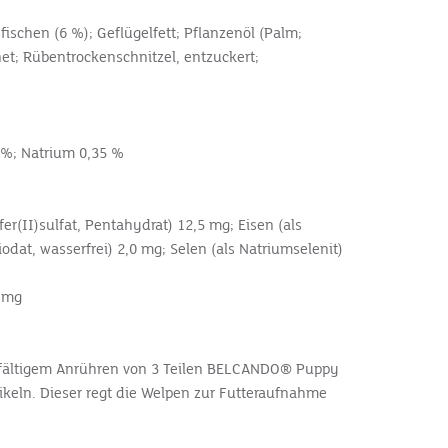
fischen (6 %); Geflügelfett; Pflanzenöl (Palm;
knet; Rübentrockenschnitzel, entzuckert;
0 %; Natrium 0,35 %
er(II)sulfat, Pentahydrat) 12,5 mg; Eisen (als
dat, wasserfrei) 2,0 mg; Selen (als Natriumselenit)
8 mg
rgfältigem Anrühren von 3 Teilen BELCANDO® Puppy
ikeln. Dieser regt die Welpen zur Futteraufnahme