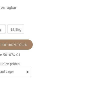
 verfügbar
g
12,5kg
ISTE HINZUFÜGEN
r:
501074-01
ilialen prüfen: