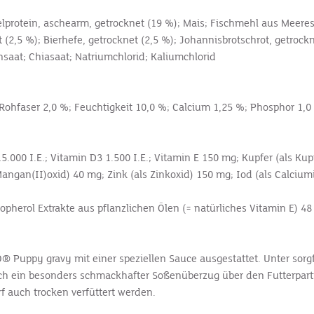
gelprotein, aschearm, getrocknet (19 %); Mais; Fischmehl aus Meeres
rt (2,5 %); Bierhefe, getrocknet (2,5 %); Johannisbrotschrot, getroc
nsaat; Chiasaat; Natriumchlorid; Kaliumchlorid
 Rohfaser 2,0 %; Feuchtigkeit 10,0 %; Calcium 1,25 %; Phosphor 1,
000 I.E.; Vitamin D3 1.500 I.E.; Vitamin E 150 mg; Kupfer (als Kupf
ngan(II)oxid) 40 mg; Zink (als Zinkoxid) 150 mg; Iod (als Calciumio
opherol Extrakte aus pflanzlichen Ölen (= natürliches Vitamin E) 4
® Puppy gravy mit einer speziellen Sauce ausgestattet. Unter so
ich ein besonders schmackhafter Soßenüberzug über den Futterpart
 auch trocken verfüttert werden.