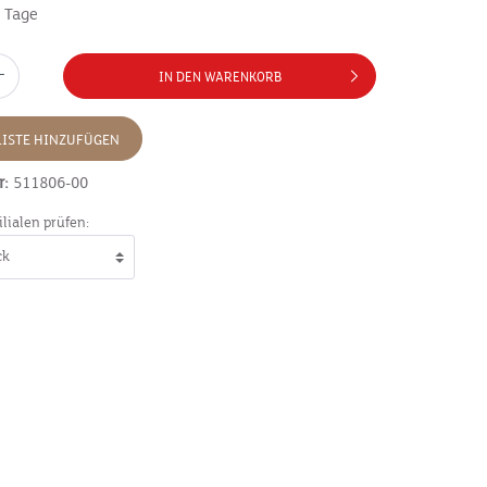
7 Tage
IN DEN WARENKORB
ISTE HINZUFÜGEN
r:
511806-00
ilialen prüfen: