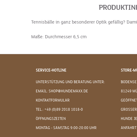
PRODUKTINF
Tennisbälle in ganz besonderer Optik gefällig? Dam
Maße: Durchmesser 6,5 cm
SERVICE-HOTLINE
STORE-M
UNTERSTÜTZUNG UND BERATUNG UNTER:
BODENSE
EMAIL: SHOP@HUNDEMAXX.DE
81249 M
KONTAKTFORMULAR
GEÖFFNET
TEL.: +49 (0)89 2018 1018-0
GROSSER
ÖFFNUNGSZEITEN
HUNDE J
MONTAG - SAMSTAG 9:00-20:00 UHR
ANFAHRT