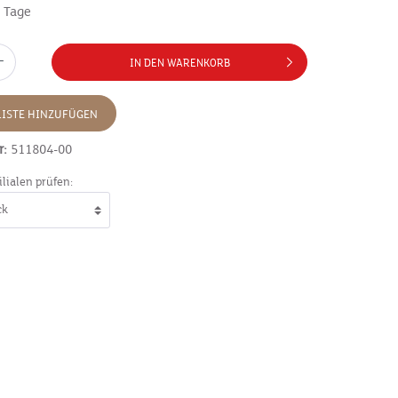
7 Tage
IN DEN WARENKORB
ISTE HINZUFÜGEN
r:
511804-00
ilialen prüfen: