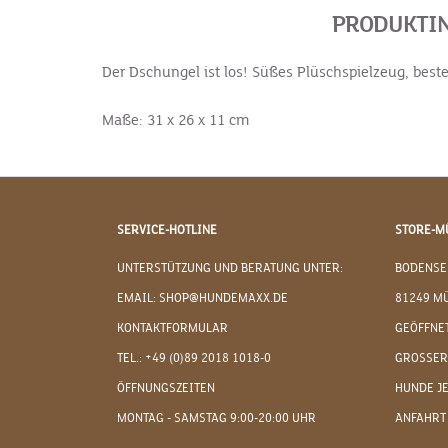
PRODUKTIN
Der Dschungel ist los! Süßes Plüschspielzeug, best
Maße: 31 x 26 x 11 cm
SERVICE-HOTLINE
STORE-M
UNTERSTÜTZUNG UND BERATUNG UNTER:
BODENSE
EMAIL: SHOP@HUNDEMAXX.DE
81249 M
KONTAKTFORMULAR
GEÖFFNET
TEL.: +49 (0)89 2018 1018-0
GROSSER
ÖFFNUNGSZEITEN
HUNDE J
MONTAG - SAMSTAG 9:00-20:00 UHR
ANFAHRT