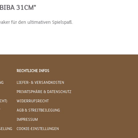
BIBA 31CM"
aker für den ultimativen Spielspaß.
RECHTLICHE INFOS
NG
LIEFER- & VERSANDKOSTEN
PRIVATSPHÄRE & DATENSCHUTZ
CHT)
WIDERRUFSRECHT
T
AGB & STREITBEILEGUNG
IMPRESSUM
SELUNG
COOKIE-EINSTELLUNGEN