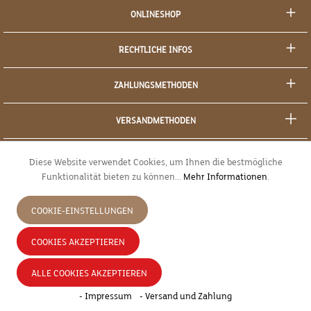
ONLINESHOP
RECHTLICHE INFOS
ZAHLUNGSMETHODEN
VERSANDMETHODEN
SOCIAL MEDIA
Diese Website verwendet Cookies, um Ihnen die bestmögliche
Funktionalität bieten zu können...
Mehr Informationen
.
SICHERES EINKAUFEN
COOKIE-EINSTELLUNGEN
JETZT WIDERRUFEN
COOKIES AKZEPTIEREN
* Alle Preise inkl. gesetzl. Mehrwertsteuer zzgl.
Versandkosten
und ggf.
ALLE COOKIES AKZEPTIEREN
Nachnahmegebühren, wenn nicht anders angegeben.
- Impressum
- Versand und Zahlung