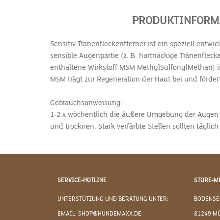
PRODUKTINFORMA
Sensitiv Tränenfleckentferner ist ein speziell ent
sensible Augenpartie (z. B. hartnäckige Tränenflec
enthaltene Wirkstoff MSM MethylSulfonylMethan) ist
MSM trägt zur Regeneration der Haut bei und förder
Gebrauchsanweisung:
1-2 x wöchentlich die äußere Umgebung der Augen m
und trocknen. Stark verfärbte Stellen sollten tägli
SERVICE-HOTLINE
STORE-M
UNTERSTÜTZUNG UND BERATUNG UNTER:
BODENSE
EMAIL: SHOP@HUNDEMAXX.DE
81249 M