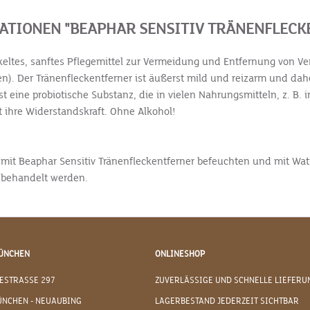
TIONEN "BEAPHAR SENSITIV TRÄNENFLECK
wickeltes, sanftes Pflegemittel zur Vermeidung und Entfernung von
ken). Der Tränenfleckentferner ist äußerst mild und reizarm und da
 eine probiotische Substanz, die in vielen Nahrungsmitteln, z. B. 
t ihre Widerstandskraft. Ohne Alkohol!
it Beaphar Sensitiv Tränenfleckentferner befeuchten und mit Watt
ch behandelt werden.
ÜNCHEN
ONLINESHOP
ESTRASSE 297
ZUVERLÄSSIGE UND SCHNELLE LIEFERU
ÜNCHEN - NEUAUBING
LAGERBESTAND JEDERZEIT SICHTBAR