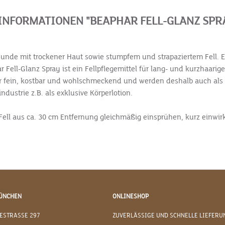
NFORMATIONEN "BEAPHAR FELL-GLANZ SPR
 Hunde mit trockener Haut sowie stumpfem und strapaziertem Fell.
r Fell-Glanz Spray ist ein Fellpflegemittel für lang- und kurzhaa
 fein, kostbar und wohlschmeckend und werden deshalb auch als 
ustrie z.B. als exklusive Körperlotion.
ell aus ca. 30 cm Entfernung gleichmäßig einsprühen, kurz einwi
ÜNCHEN
ONLINESHOP
ESTRASSE 297
ZUVERLÄSSIGE UND SCHNELLE LIEFERU