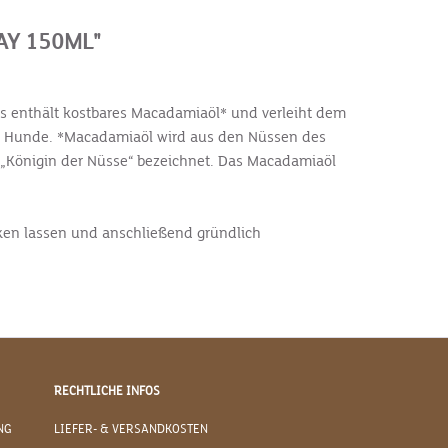
AY 150ML"
 Es enthält kostbares Macadamiaöl* und verleiht dem
rige Hunde. *Macadamiaöl wird aus den Nüssen des
„Königin der Nüsse“ bezeichnet. Das Macadamiaöl
rken lassen und anschließend gründlich
RECHTLICHE INFOS
NG
LIEFER- & VERSANDKOSTEN