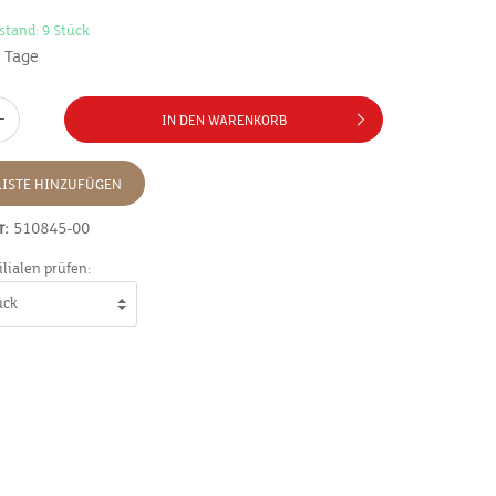
stand: 9 Stück
7 Tage
IN DEN WARENKORB
ISTE HINZUFÜGEN
r:
510845-00
ilialen prüfen: