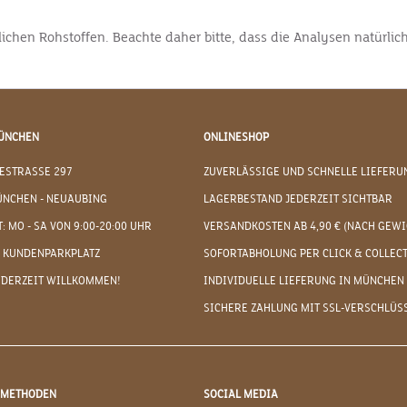
rlichen Rohstoffen. Beachte daher bitte, dass die Analysen natürl
ÜNCHEN
ONLINESHOP
ESTRASSE 297
ZUVERLÄSSIGE UND SCHNELLE LIEFERU
ÜNCHEN - NEUAUBING
LAGERBESTAND JEDERZEIT SICHTBAR
: MO - SA VON 9:00-20:00 UHR
VERSANDKOSTEN AB 4,90 € (NACH GEWI
 KUNDENPARKPLATZ
SOFORTABHOLUNG PER CLICK & COLLEC
EDERZEIT WILLKOMMEN!
INDIVIDUELLE LIEFERUNG IN MÜNCHEN
SICHERE ZAHLUNG MIT SSL-VERSCHLÜS
DMETHODEN
SOCIAL MEDIA