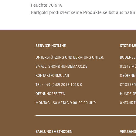
Feuchte
70.6 %
Barfgold produziert seine Produkte selbst aus natü
SERVICE-HOTLINE
STORE-M
UNTERSTÜTZUNG UND BERATUNG UNTER:
BODENSE
EMAIL: SHOP@HUNDEMAXX.DE
81249 M
KONTAKTFORMULAR
GEÖFFNET
TEL.: +49 (0)89 2018 1018-0
GROSSER
ÖFFNUNGSZEITEN
HUNDE J
MONTAG - SAMSTAG 9:00-20:00 UHR
ANFAHRT
ZAHLUNGSMETHODEN
VERSAN