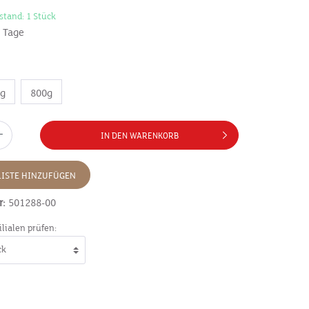
stand: 1 Stück
7 Tage
0g
800g
IN DEN WARENKORB
ISTE HINZUFÜGEN
r:
501288-00
ilialen prüfen: