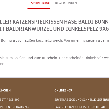
BESCHREIBUNG
BEWERTUNGEN
LER KATZENSPIELKISSEN HASE BALDI BUN
MIT BALDRIANWURZEL UND DINKELSPELZ 9X
i Bunny ist von außen kuschelig weich. Von innen hingegen ist er 
t sie zum Spielen und zum Kuscheln. Der raschelnde Dinkelspelz w
ten.
ÜNCHEN
ONLINESHOP
ESTRASSE 297
ZUVERLÄSSIGE UND SCHNELLE LIEFERU
ÜNCHEN - NEUAUBING
LAGERBESTAND JEDERZEIT SICHTBAR