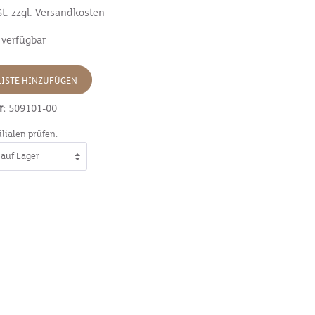
St. zzgl. Versandkosten
 verfügbar
ISTE HINZUFÜGEN
r:
509101-00
ilialen prüfen: