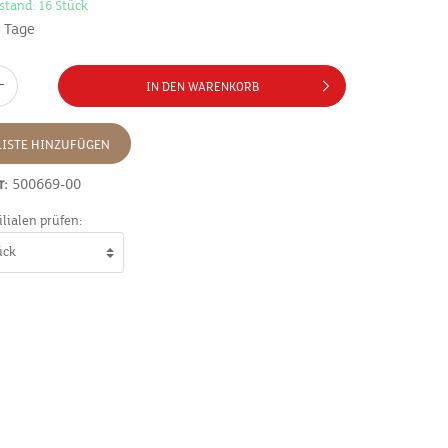
stand: 16 Stück
7 Tage
IN DEN WARENKORB
ISTE HINZUFÜGEN
r:
500669-00
ilialen prüfen: