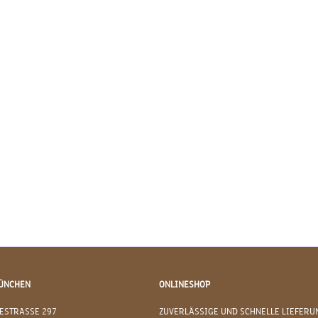
ÜNCHEN
ONLINESHOP
ESTRASSE 297
ZUVERLÄSSIGE UND SCHNELLE LIEFERU