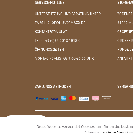
SERVICE-HOTLINE
STORE-M
UNTERSTÜTZUNG UND BERATUNG UNTER:
BODENSE
EMAIL: SHOP@HUNDEMAXX.DE
81249 M
KONTAKTFORMULAR
GEÖFFNET
TEL.: +49 (0)89 2018 1018-0
GROSSER
ÖFFNUNGSZEITEN
HUNDE J
MONTAG - SAMSTAG 9:00-20:00 UHR
ANFAHRT
ZAHLUNGSMETHODEN
VERSAN
JETZT WIDERRUFEN
Diese Website verwendet Cookies, um Ihnen die bestmö
können...
Mehr Informatio