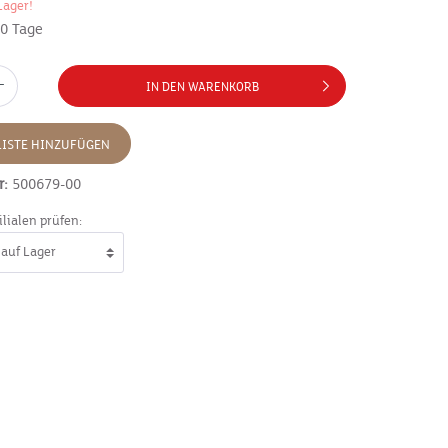
Lager!
10 Tage
IN DEN WARENKORB
ISTE HINZUFÜGEN
r:
500679-00
ilialen prüfen: