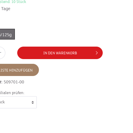
stand: 10 Stück
7 Tage
i/125g
IN DEN WARENKORB
ISTE HINZUFÜGEN
r:
509701-00
ilialen prüfen: