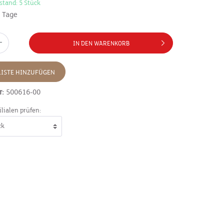
stand: 5 Stück
7 Tage
IN DEN WARENKORB
ISTE HINZUFÜGEN
r:
500616-00
ilialen prüfen: