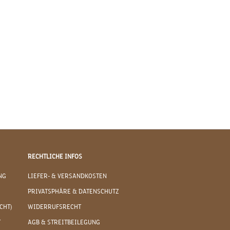
RECHTLICHE INFOS
NG
LIEFER- & VERSANDKOSTEN
PRIVATSPHÄRE & DATENSCHUTZ
CHT)
WIDERRUFSRECHT
T
AGB & STREITBEILEGUNG