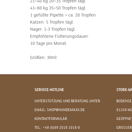
21–40 kg 20–35 Tropfen tägl.
41–60 kg 35–50 Tropfen tägl.
1 gefüllte Pipette = ca. 20 Tropfen
Katzen: 5 Tropfen tägl.
Nager: 1-3 Tropfen tägl.
Empfohlene Fütterungsdauer:
10 Tage pro Monat.
Größen: 30ml
SERVICE-HOTLINE
STORE-M
UNTERSTÜTZUNG UND BERATUNG UNTER:
BODENSE
EMAIL: SHOP@HUNDEMAXX.DE
81249 M
KONTAKTFORMULAR
GEÖFFNET
TEL.: +49 (0)89 2018 1018-0
GROSSER