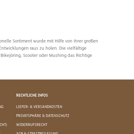
onelle Sortiment wurde mit Hilfe von ihrer großen
ntwicklungen raus zu holen. Die vielfältige
 Bikejöring, Scooter oder Mushing das Richtige
RECHTLICHE INFOS
NG
LIEFER- & VERSANDKOSTEN
PRIVATSPHÄRE & DATENSCHUTZ
CHT)
WIDERRUFSRECHT
T
AGB & STREITBEILEGUNG