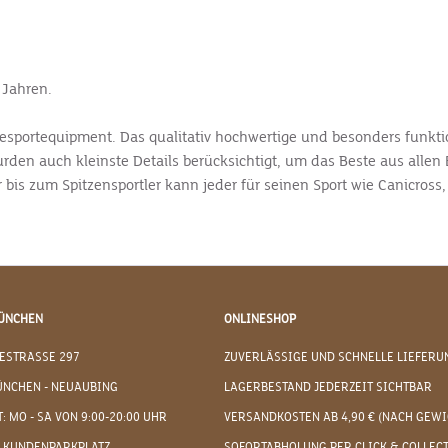
 Jahren.
ndesportequipment. Das qualitativ hochwertige und besonders funkti
den auch kleinste Details berücksichtigt, um das Beste aus allen E
 bis zum Spitzensportler kann jeder für seinen Sport wie Canicross,
ÜNCHEN
ONLINESHOP
ESTRASSE 297
ZUVERLÄSSIGE UND SCHNELLE LIEFERU
ÜNCHEN - NEUAUBING
LAGERBESTAND JEDERZEIT SICHTBAR
: MO - SA VON 9:00-20:00 UHR
VERSANDKOSTEN AB 4,90 € (NACH GEWI
 KUNDENPARKPLATZ
SOFORTABHOLUNG PER CLICK & COLLEC