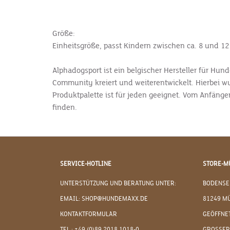
Größe:
Einheitsgröße, passt Kindern zwischen ca. 8 und 12
Alphadogsport ist ein belgischer Hersteller für Hu
Community kreiert und weiterentwickelt. Hierbei wur
Produktpalette ist für jeden geeignet. Vom Anfänger
finden.
SERVICE-HOTLINE
STORE-M
UNTERSTÜTZUNG UND BERATUNG UNTER:
BODENSE
EMAIL: SHOP@HUNDEMAXX.DE
81249 M
KONTAKTFORMULAR
GEÖFFNET
TEL.: +49 (0)89 2018 1018-0
GROSSER