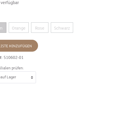
 verfügbar
ün
Orange
Rose
Schwarz
ISTE HINZUFÜGEN
r:
510602-01
ilialen prüfen: