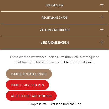
ONLINESHOP
RECHTLICHE INFOS
ZAHLUNGSMETHODEN
VERSANDMETHODEN
SOCIAL MEDIA
Diese Website verwendet Cookies, um Ihnen die bestmögliche
Funktionalität bieten zu können...
Mehr Informationen
.
SICHERES EINKAUFEN
COOKIE-EINSTELLUNGEN
JETZT WIDERRUFEN
COOKIES AKZEPTIEREN
* Alle Preise inkl. gesetzl. Mehrwertsteuer zzgl.
Versandkosten
und ggf.
ALLE COOKIES AKZEPTIEREN
Nachnahmegebühren, wenn nicht anders angegeben.
- Impressum
- Versand und Zahlung