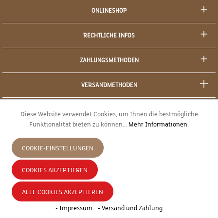
ONLINESHOP
RECHTLICHE INFOS
ZAHLUNGSMETHODEN
VERSANDMETHODEN
SOCIAL MEDIA
Diese Website verwendet Cookies, um Ihnen die bestmögliche
Funktionalität bieten zu können...
Mehr Informationen
.
SICHERES EINKAUFEN
COOKIE-EINSTELLUNGEN
JETZT WIDERRUFEN
COOKIES AKZEPTIEREN
* Alle Preise inkl. gesetzl. Mehrwertsteuer zzgl.
Versandkosten
und ggf.
ALLE COOKIES AKZEPTIEREN
Nachnahmegebühren, wenn nicht anders angegeben.
- Impressum
- Versand und Zahlung